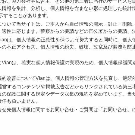
なお、協力会社や広告主、その他の第三者に当社のサービスを
人情報を集計、分析し、個人情報を含まない形に処理した統計情
開示することがあります。
について当サイトは、ご本人から自己情報の開示、訂正・削除
、適性に応じます。警察からの要請などの官公署からの要請、
ianは、個人情報の正確性を保つよう努力すると同時に、個人
への不正アクセス、個人情報の紛失、破壊、改竄及び漏洩を防
Vianは、確実な個人情報保護の実現のため、個人情報保護関
的改善についてVianは、個人情報の管理方法を見直し、継続
が運営するコンテンツや掲載広告などからリンクされている第三
報の保護に関する規定やデータ収集の規約を定めています。当
責任も負いません。
合せ先個人情報に関するお問い合せ・ご質問は「お問い合せ」