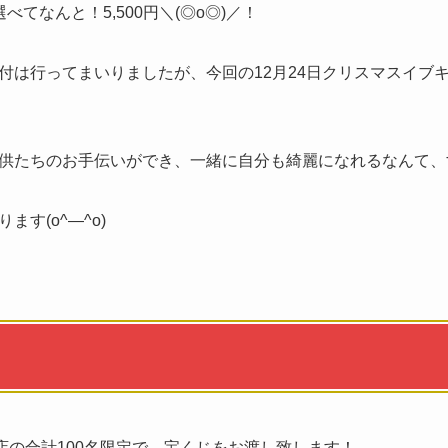
てなんと！5,500円＼(◎o◎)／！
付は行ってまいりましたが、今回の12月24日クリスマスイブ
供たちのお手伝いができ、一緒に自分も綺麗になれるなんて、
す(o^―^o)
店の合計100名限定で、宝くじをお渡し致します！