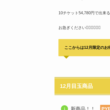
10チケット54,780円で出
お急ぎください🏃‍♀️🏃‍♀️🏃‍♀️
ここからは12月限定のお
12月目玉商品
新商品！！
PY