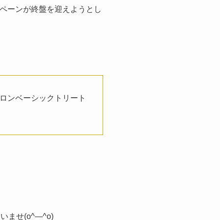
ンペーンが終盤を迎えようとし
ロンベーシックトリート
ませ(o^―^o)