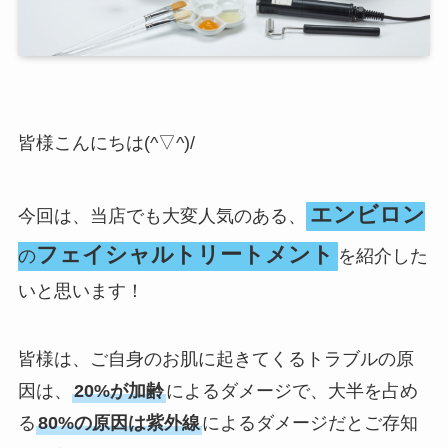
皆様こんにちは(^▽^)/
エンビロン
今回は、当店でも大変人気のある、
フェイシャルトリートメント
の
を紹介した
いと思います！
皆様は、ご自身のお肌に起きてくるトラブルの原
因は、
20%が加齢
によるダメージで、大半を占め
る
80%の原因は紫外線
によるダメージだとご存知