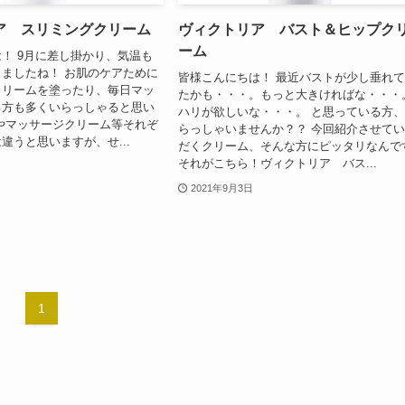
ア スリミングクリーム
ヴィクトリア バスト＆ヒップク
ーム
！ 9月に差し掛かり、気温も
ましたね！ お肌のケアために
皆様こんにちは！ 最近バストが少し垂れ
クリームを塗ったり、毎日マッ
たかも・・・。もっと大きければな・・・
る方も多くいらっしゃると思い
ハリが欲しいな・・・。 と思っている方
やマッサージクリーム等それぞ
らっしゃいませんか？？ 今回紹介させて
違うと思いますが、せ...
だくクリーム、そんな方にピッタリなんで
それがこちら！ヴィクトリア バス...
2021年9月3日
1